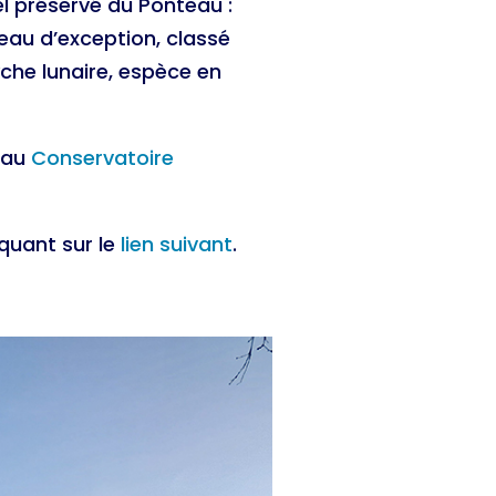
rel préservé du Ponteau :
eau d’exception, classé
yche lunaire, espèce en
 au
Conservatoire
iquant sur le
lien suivant
.