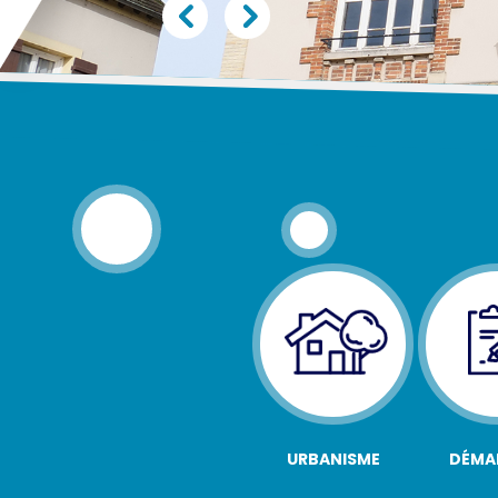
URBANISME
DÉMA