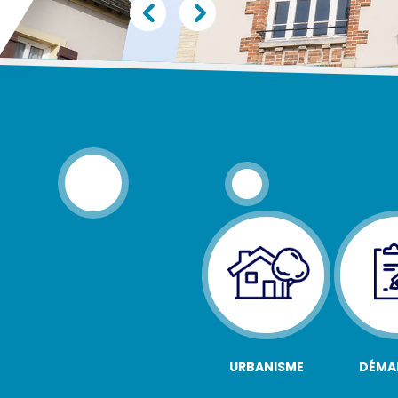
URBANISME
DÉMA