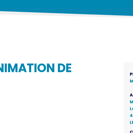
NIMATION DE
P
M
A
M
L
4
L