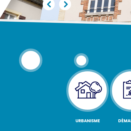
URBANISME
DÉMA