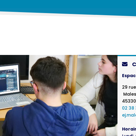
C
Espac
29 ru
Males
45330
02 38 
ej.mal
Horair
Lundi,