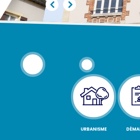
URBANISME
DÉMA