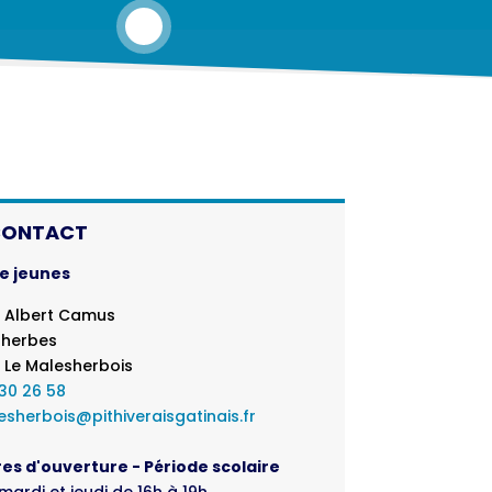
ONTACT
e jeunes
e Albert Camus
herbes
 Le Malesherbois
30 26 58
esherbois@pithiveraisgatinais.fr
es d'ouverture - Période scolaire
 mardi et jeudi de 16h à 19h